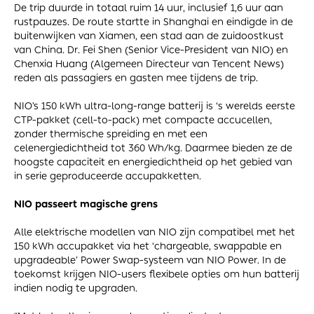
De trip duurde in totaal ruim 14 uur, inclusief 1,6 uur aan
rustpauzes. De route startte in Shanghai en eindigde in de
buitenwijken van Xiamen, een stad aan de zuidoostkust
van China. Dr. Fei Shen (Senior Vice-President van NIO) en
Chenxia Huang (Algemeen Directeur van Tencent News)
reden als passagiers en gasten mee tijdens de trip.
NIO’s 150 kWh ultra-long-range batterij is ‘s werelds eerste
CTP-pakket (cell-to-pack) met compacte accucellen,
zonder thermische spreiding en met een
celenergiedichtheid tot 360 Wh/kg. Daarmee bieden ze de
hoogste capaciteit en energiedichtheid op het gebied van
in serie geproduceerde accupakketten.
NIO passeert magische grens
Alle elektrische modellen van NIO zijn compatibel met het
150 kWh accupakket via het ‘chargeable, swappable en
upgradeable’ Power Swap-systeem van NIO Power. In de
toekomst krijgen NIO-users flexibele opties om hun batterij
indien nodig te upgraden.