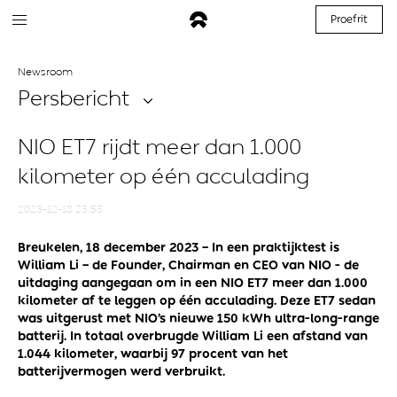
Proefrit
Newsroom
Persbericht
NIO ET7 rijdt meer dan 1.000
kilometer op één acculading
2023-12-18 23:53
Breukelen, 18 december 2023 – In een praktijktest is
William Li – de Founder, Chairman en CEO van NIO - de
uitdaging aangegaan om in een NIO ET7 meer dan 1.000
kilometer af te leggen op één acculading. Deze ET7 sedan
was uitgerust met NIO’s nieuwe 150 kWh ultra-long-range
batterij. In totaal overbrugde William Li een afstand van
1.044 kilometer, waarbij 97 procent van het
batterijvermogen werd verbruikt.