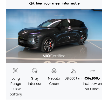
Klik hier voor meer informatie
Long
Gray
Nebula
38.600 km
€64.900,-
Range
interieur
Green
incl. btw en
100kW
NIO BaaS
batterij