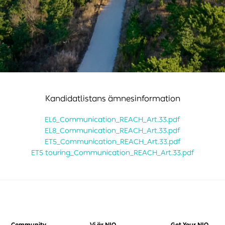
Kandidatlistans ämnesinformation
EL6_Communication_REACH_Art.33.pdf
EL8_Communication_REACH_Art.33.pdf
ET5_Communication_REACH_Art.33.pdf
ET5 touring_Communication_REACH_Art.33.pdf