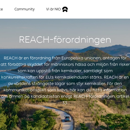
ce
Community
Vi är NIO
REACH-förordningen
REACH är en förordning från Europeiska unionen, antagen för
att förbättra skyddet för människors hälsa och miljön från risker
som kan uppstå från kemikalier, samtidigt som
konkurrenskraften för EU:s kemikalieindustri stärks. REACH är en
av världens strängaste lagar som styr kemikalier. För den
kommunikationsplikt som krävs, här kan du hitta information
om ämnen på kandidatlistan enligt REACH-förordningen, artikel
33.