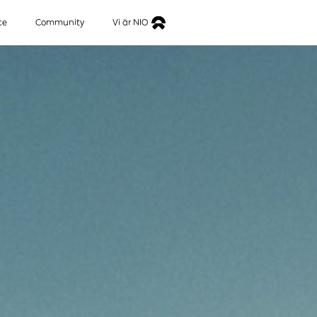
ce
Community
Vi är NIO