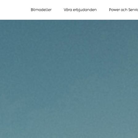
Bilmodeller
Våra erbjudanden
Power och Servi