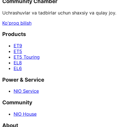
Community Chamber
Uchrashuvlar va tadbirlar uchun shaxsiy va qulay joy.
Ko'proq bilish
Products
ET9
ET5
ET5 Touring
EL8
EL6
Power & Service
NIO Service
Community
NIO House
About