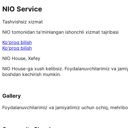
NIO Service
Tashvishsiz xizmat
NIO tomonidan ta'minlangan ishonchli xizmat tajribasi
Ko'proq bilish
Ko'proq bilish
NIO House, Xefey
NIO House-ga xush kelibsiz. Foydalanuvchilarimiz va jamiy
boshdan kechirish mumkin.
Gallery
Foydalanuvchilarimiz va jamiyatimiz uchun ochiq, mehribo