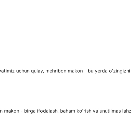
atimiz uchun qulay, mehribon makon - bu yerda o'zingizni i
n makon - birga ifodalash, baham ko'rish va unutilmas lahz