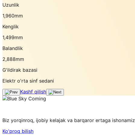
Uzunlik
Uzunlik
Uzunlik
Uzunlik
Uzunlik
1,960mm
1,960mm
1,995mm
1,989mm
2,017mm
Kenglik
Kenglik
Kenglik
Kenglik
Kenglik
1,499mm
1,499mm
1,703mm
1,750mm
1,621mm
Balandlik
Balandlik
Balandlik
Balandlik
Balandlik
2,888mm
2,888mm
2,915mm
3,070mm
3,250mm
G'ildirak bazasi
G'ildirak bazasi
G'ildirak bazasi
G'ildirak bazasi
G'ildirak bazasi
Elektr o'rta sinf sedani
Kashf qilish
Biz yorqinroq, ijobiy kelajak va barqaror ertaga ishonamiz
Ko'proq bilish