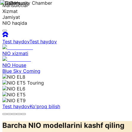
Mahsulotlar
Xizmat
Jamiyat
NIO haqida
Test haydov
Test haydov
NIO xizmati
NIO House
Blue Sky Coming
Test haydov
Ko'proq bilish
Barcha NIO modellarini kashf qiling