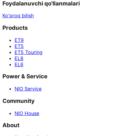
Foydalanuvchi qo'llanmalari
Ko'proq bilish
Products
ET9
ET5
ET5 Touring
EL8
EL6
Power & Service
NIO Service
Community
NIO House
About