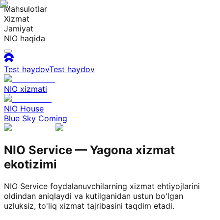
Mahsulotlar
Xizmat
Jamiyat
NIO haqida
Test haydov
Test haydov
NIO xizmati
NIO House
Blue Sky Coming
NIO Service — Yagona xizmat
ekotizimi
NIO Service foydalanuvchilarning xizmat ehtiyojlarini
oldindan aniqlaydi va kutilganidan ustun bo'lgan
uzluksiz, to'liq xizmat tajribasini taqdim etadi.