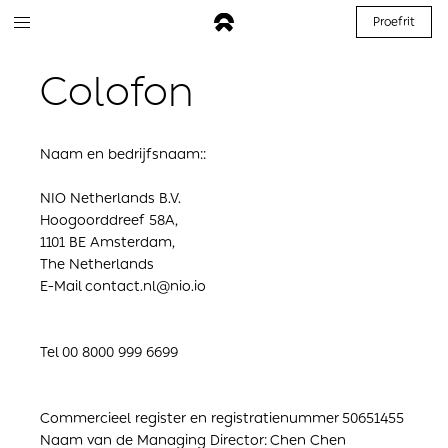
Proefrit
Colofon
Naam en bedrijfsnaam:
:
NIO Netherlands B.V.
Hoogoorddreef 58A,
1101 BE Amsterdam,
The Netherlands
E-Mail
contact.nl@nio.io
Tel
00 8000 999 6699
Commercieel register en registratienummer
50651455
Naam van de Managing Director:
Chen Chen