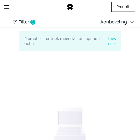
Proefrit
Filter
1
Aanbeveling
Promoties - ontdek meer over de lopende
Lees
acties
meer