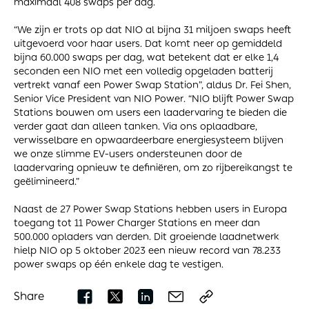
maximaal 408 swaps per dag.
“We zijn er trots op dat NIO al bijna 31 miljoen swaps heeft
uitgevoerd voor haar users. Dat komt neer op gemiddeld
bijna 60.000 swaps per dag, wat betekent dat er elke 1,4
seconden een NIO met een volledig opgeladen batterij
vertrekt vanaf een Power Swap Station”, aldus Dr. Fei Shen,
Senior Vice President van NIO Power. “NIO blijft Power Swap
Stations bouwen om users een laadervaring te bieden die
verder gaat dan alleen tanken. Via ons oplaadbare,
verwisselbare en opwaardeerbare energiesysteem blijven
we onze slimme EV-users ondersteunen door de
laadervaring opnieuw te definiëren, om zo rijbereikangst te
geëlimineerd.”
Naast de 27 Power Swap Stations hebben users in Europa
toegang tot 11 Power Charger Stations en meer dan
500.000 opladers van derden. Dit groeiende laadnetwerk
hielp NIO op 5 oktober 2023 een nieuw record van 78.233
power swaps op één enkele dag te vestigen.
Share