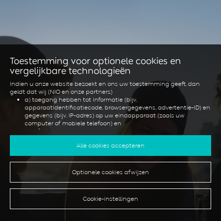
Toestemming voor optionele cookies en
vergelijkbare technologieën
Indien u onze website bezoekt en ons uw toestemming geeft, dan
geldt dat wij (NIO en onze partners)
a) toegang hebben tot informatie (bijv.
apparaatidentificatiecode, browsergegevens, advertentie-ID) en
gegevens (bijv. IP-adres) op uw eindapparaat (zoals uw
computer of mobiele telefoon) en
b) informatie opslaan (bijv. cookies) op uw eindapparaat.
Dit doen wij om onze website te optimaliseren en voor u te
Alle cookies accepteren
personaliseren en om relevante advertenties voor u op sociale media
weer te geven of om u aanvullende diensten en functies te bieden.
Optionele cookies afwijzen
U kunt uw toestemming op elk gewenst moment intrekken onder
"Cookie-instellingen" of daar een individuele selectie maken. Houd er
rekening mee dat het intrekken van uw toestemming alleen werking
heeft voor de toekomst.
Cookie-instellingen
Indien u meer wilt weten over cookies en vergelijkbare technologieën,
lees dan ons
Cookiebeleid
.