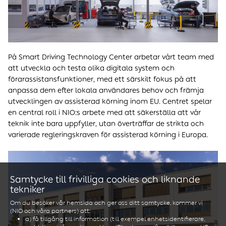
På Smart Driving Technology Center arbetar vårt team med
att utveckla och testa olika digitala system och
förarassistansfunktioner, med ett särskilt fokus på att
anpassa dem efter lokala användares behov och främja
utvecklingen av assisterad körning inom EU. Centret spelar
en central roll i NIO:s arbete med att säkerställa att vår
teknik inte bara uppfyller, utan överträffar de strikta och
varierade regleringskraven för assisterad körning i Europa.
Samtycke till frivilliga cookies och liknande
tekniker
Om du besöker vår hemsida och ger oss ditt samtycke, kommer vi
(NIO och våra partners) att:
a) få tillgång till information (till exempel enhetsidentifierare,