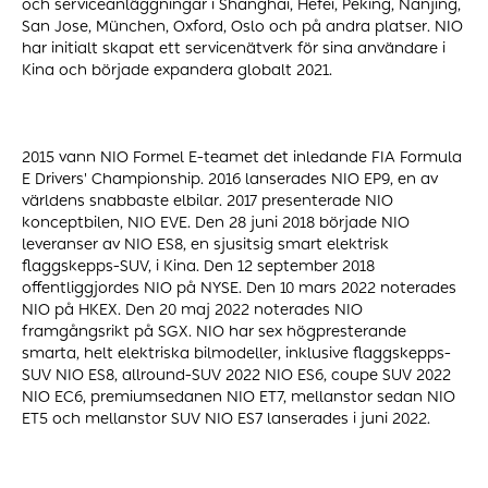
och serviceanläggningar i Shanghai, Hefei, Peking, Nanjing,
San Jose, München, Oxford, Oslo och på andra platser. NIO
har initialt skapat ett servicenätverk för sina användare i
Kina och började expandera globalt 2021.
2015 vann NIO Formel E-teamet det inledande FIA Formula
E Drivers' Championship. 2016 lanserades NIO EP9, en av
världens snabbaste elbilar. 2017 presenterade NIO
konceptbilen, NIO EVE. Den 28 juni 2018 började NIO
leveranser av NIO ES8, en sjusitsig smart elektrisk
flaggskepps-SUV, i Kina. Den 12 september 2018
offentliggjordes NIO på NYSE. Den 10 mars 2022 noterades
NIO på HKEX. Den 20 maj 2022 noterades NIO
framgångsrikt på SGX. NIO har sex högpresterande
smarta, helt elektriska bilmodeller, inklusive flaggskepps-
SUV NIO ES8, allround-SUV 2022 NIO ES6, coupe SUV 2022
NIO EC6, premiumsedanen NIO ET7, mellanstor sedan NIO
ET5 och mellanstor SUV NIO ES7 lanserades i juni 2022.