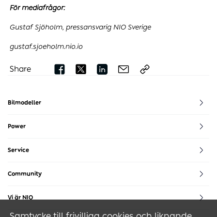
För mediafrågor:
Gustaf Sjöholm, pressansvarig NIO Sverige
gustaf.sjoeholm.nio.io
Share
Bilmodeller
EL8
EL6
EL7
ET7
ET5
ET5 Touring
EP9
Power
NIO Power
Power Map
Service
NIO Service
Community
NIO House
NIO Life
NIO Community
Vi är NIO
Blue Sky Coming
Hållbarhet
Nyheter
Artiklar
Kar
Samtycke till frivilliga cookies och liknande