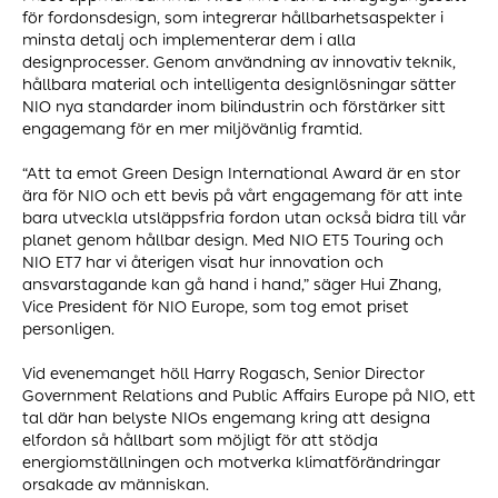
för fordonsdesign, som integrerar hållbarhetsaspekter i
minsta detalj och implementerar dem i alla
designprocesser. Genom användning av innovativ teknik,
hållbara material och intelligenta designlösningar sätter
NIO nya standarder inom bilindustrin och förstärker sitt
engagemang för en mer miljövänlig framtid.
“Att ta emot Green Design International Award är en stor
ära för NIO och ett bevis på vårt engagemang för att inte
bara utveckla utsläppsfria fordon utan också bidra till vår
planet genom hållbar design. Med NIO ET5 Touring och
NIO ET7 har vi återigen visat hur innovation och
ansvarstagande kan gå hand i hand,” säger Hui Zhang,
Vice President för NIO Europe, som tog emot priset
personligen.
Vid evenemanget höll Harry Rogasch, Senior Director
Government Relations and Public Affairs Europe på NIO, ett
tal där han belyste NIOs engemang kring att designa
elfordon så hållbart som möjligt för att stödja
energiomställningen och motverka klimatförändringar
orsakade av människan.