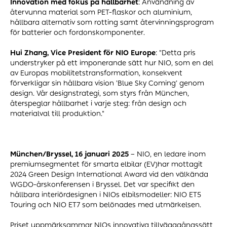
Innovation med fokus på hållbarhet
: Användning av
återvunna material som PET-flaskor och aluminium,
hållbara alternativ som rotting samt återvinningsprogram
för batterier och fordonskomponenter.
Hui Zhang, Vice President för NIO Europe
: "Detta pris
understryker på ett imponerande sätt hur NIO, som en del
av Europas mobilitetstransformation, konsekvent
förverkligar sin hållbara vision ’Blue Sky Coming’ genom
design. Vår designstrategi, som styrs från München,
återspeglar hållbarhet i varje steg: från design och
materialval till produktion."
München/Bryssel, 16 januari 2025
– NIO, en ledare inom
premiumsegmentet för smarta elbilar (EV)har mottagit
2024 Green Design International Award vid den välkända
WGDO-årskonferensen i Bryssel. Det var specifikt den
hållbara interiördesignen i NIOs elbilsmodeller: NIO ET5
Touring och NIO ET7 som belönades med utmärkelsen.
Priset uppmärksammar NIOs innovativa tillvägagångssätt