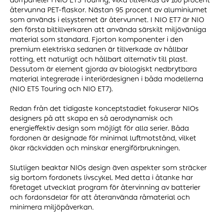
dörrpaneler i NIO ET5 Touring, vilka tillverkas av 100 procent
återvunna PET-flaskor. Nästan 95 procent av aluminiumet
som används i elsystemet är återvunnet. I NIO ET7 är NIO
den första biltillverkaren att använda särskilt miljövänliga
material som standard. Fjorton komponenter i den
premium elektriska sedanen är tillverkade av hållbar
rotting, ett naturligt och hållbart alternativ till plast.
Dessutom är element gjorda av biologiskt nedbrytbara
material integrerade i interiördesignen i båda modellerna
(NIO ET5 Touring och NIO ET7).
Redan från det tidigaste konceptstadiet fokuserar NIOs
designers på att skapa en så aerodynamisk och
energieffektiv design som möjligt för alla serier. Båda
fordonen är designade för minimal luftmotstånd, vilket
ökar räckvidden och minskar energiförbrukningen.
Slutligen beaktar NIOs design även aspekter som sträcker
sig bortom fordonets livscykel. Med detta i åtanke har
företaget utvecklat program för återvinning av batterier
och fordonsdelar för att återanvända råmaterial och
minimera miljöpåverkan.