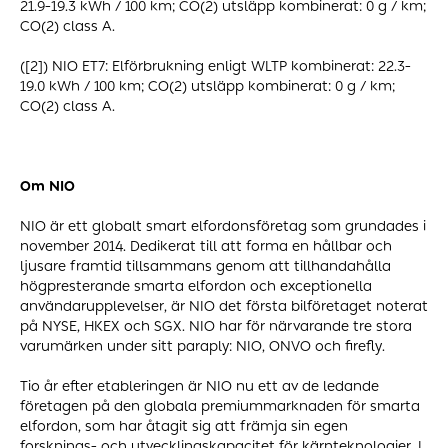
21.9-19.3 kWh / 100 km; CO(2) utsläpp kombinerat: 0 g / km;
CO(2) class A.
([2]) NIO ET7: Elförbrukning enligt WLTP kombinerat: 22.3-
19.0 kWh / 100 km; CO(2) utsläpp kombinerat: 0 g / km;
CO(2) class A.
Om
NIO
NIO är ett globalt smart elfordonsföretag som grundades i
november 2014. Dedikerat till att forma en hållbar och
ljusare framtid tillsammans genom att tillhandahålla
högpresterande smarta elfordon och exceptionella
användarupplevelser, är NIO det första bilföretaget noterat
på NYSE, HKEX och SGX. NIO har för närvarande tre stora
varumärken under sitt paraply: NIO, ONVO och firefly.
Tio år efter etableringen är NIO nu ett av de ledande
företagen på den globala premiummarknaden för smarta
elfordon, som har åtagit sig att främja sin egen
forsknings- och utvecklingskapacitet för kärnteknologier. I