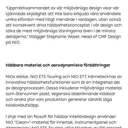
“Uppmärksammandet av vår miljövänliga design visar vår
självvalda skyldighet att inte bara erbjuda våra användare
unika elfordon med högt mervärde i vardagen, utan också
att konsekvent driva hållbarhetskonceptet i vår design och
söka de mest miljövänliga lösningarna även i de minsta
detaljerna,” tillägger Stephanie Waser, Head of CMF Design
på NIO.
Hållbara material och aerodynamiska förbättringar
NIOs elbilar, NIO ET5 Touring och NIO ET7, kännetecknas av
innovativa hållbarhetsfunktioner som är en integrerad del
av designprocessen. Dessa inkluderar miljövänliga material
som återvunnen plast, veganska läderliknande klädslar
och andra ytor vars produktion genererar särskilt låga
koldioxidutsläpp.
I linje med sin filosofi för hållbar interiördesign använder
NIO "Clean+"-material för innertak, instrumentpanel och