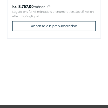
kr. 8.767,00
/
månad
Lägsta pris för 48 månaders prenumeration. Specifikation
efter tillgänglighet.
Anpassa din prenumeration