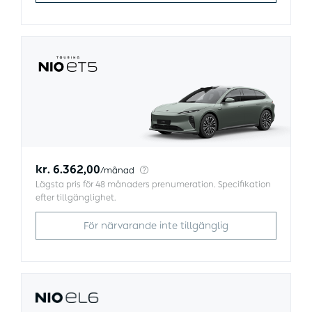
5
T
E
5
L
T
F
6
ä
o
r
g
u
B
r
a
kr. 6.362,00
/
månad
i
t
Lägsta pris för 48 månaders prenumeration. Specifikation
efter tillgänglighet.
t
n
e
För närvarande inte tillgänglig
r
g
i