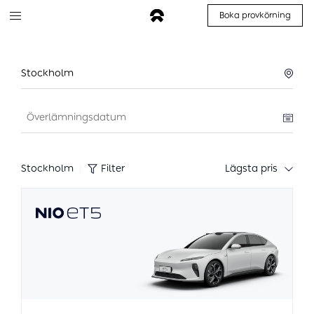
Boka provkörning
K
o
Stockholm
n
fi
g
u
r
Stockholm
|
Filter
Lägsta pris
a
ti
o
n
F