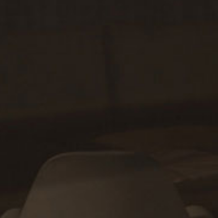
takt med oss for oppdatert pris
7
mm