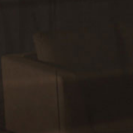
Se kampanjeside eller ta kon
Akselavstand
Bredde
1
3.060
1.98
mm
mm