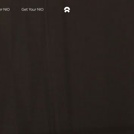
er NIO
Get Your NIO