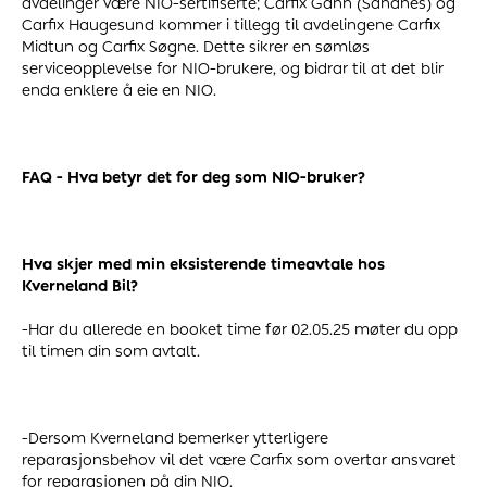
avdelinger være NIO-sertifiserte; Carfix Gann (Sandnes) og
Carfix Haugesund kommer i tillegg til avdelingene Carfix
Midtun og Carfix Søgne. Dette sikrer en sømløs
serviceopplevelse for NIO-brukere, og bidrar til at det blir
enda enklere å eie en NIO.
FAQ - Hva betyr det for deg som NIO-bruker?
Hva skjer med min eksisterende timeavtale hos
Kverneland Bil?
-Har du allerede en booket time før 02.05.25 møter du opp
til timen din som avtalt.
-Dersom Kverneland bemerker ytterligere
reparasjonsbehov vil det være Carfix som overtar ansvaret
for reparasjonen på din NIO.