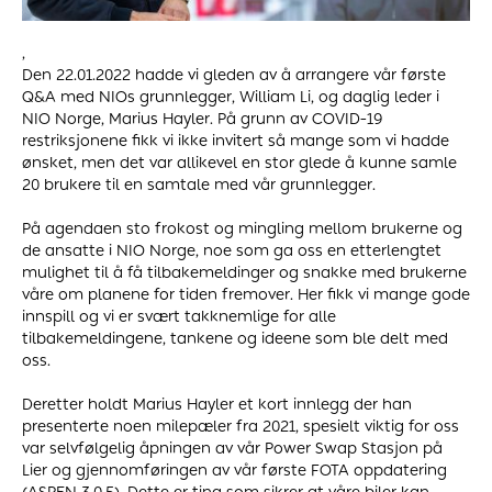
,
Den 22.01.2022 hadde vi gleden av å arrangere vår første
Q&A med NIOs grunnlegger, William Li, og daglig leder i
NIO Norge, Marius Hayler. På grunn av COVID-19
restriksjonene fikk vi ikke invitert så mange som vi hadde
ønsket, men det var allikevel en stor glede å kunne samle
20 brukere til en samtale med vår grunnlegger.
På agendaen sto frokost og mingling mellom brukerne og
de ansatte i NIO Norge, noe som ga oss en etterlengtet
mulighet til å få tilbakemeldinger og snakke med brukerne
våre om planene for tiden fremover. Her fikk vi mange gode
innspill og vi er svært takknemlige for alle
tilbakemeldingene, tankene og ideene som ble delt med
oss.
Deretter holdt Marius Hayler et kort innlegg der han
presenterte noen milepæler fra 2021, spesielt viktig for oss
var selvfølgelig åpningen av vår Power Swap Stasjon på
Lier og gjennomføringen av vår første FOTA oppdatering