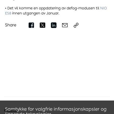
• Det vil komme en oppdatering av defog-modusen til
NIO
ES8
innen utgangen av Januar.
Share
Samtykke for valgfrie informasjonskapsler og
Modeller