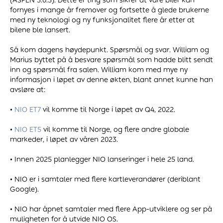
(ASPEN 3.0.5). Dette er ting som sikrer at våre biler kan
fornyes i mange år fremover og fortsette å glede brukerne
med ny teknologi og ny funksjonalitet flere år etter at
bilene ble lansert.
Så kom dagens høydepunkt. Spørsmål og svar. William og
Marius byttet på å besvare spørsmål som hadde blitt sendt
inn og spørsmål fra salen. William kom med mye ny
informasjon i løpet av denne økten, blant annet kunne han
avsløre at:
•
NIO ET7
vil komme til Norge i løpet av Q4, 2022.
•
NIO ET5
vil komme til Norge, og flere andre globale
markeder, i løpet av våren 2023.
• Innen 2025 planlegger NIO lanseringer i hele 25 land.
• NIO er i samtaler med flere kartleverandører (deriblant
Google).
• NIO har åpnet samtaler med flere App-utviklere og ser på
muligheten for å utvide NIO OS.