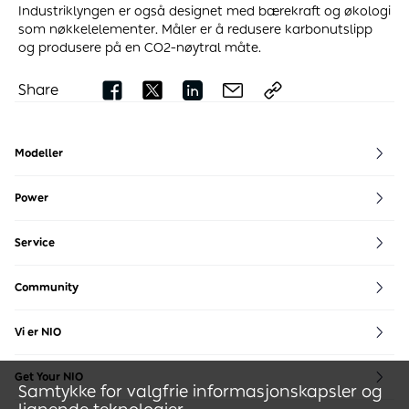
Industriklyngen er også designet med bærekraft og økologi
som nøkkelelementer. Måler er å redusere karbonutslipp
og produsere på en CO2-nøytral måte.
Share
Modeller
EL8
EL6
EL7
ET7
ET5
ET5 Touring
EP9
Power
NIO Power
Power Map
Service
NIO Service
Community
NIO House
NIO Life
NIO Community
Vi er NIO
Blue Sky Coming
Bærekraft
Press
Blog
Bli med p
Get Your NIO
Samtykke for valgfrie informasjonskapsler og
Get Your NIO
Kampanjer
NIO Certified