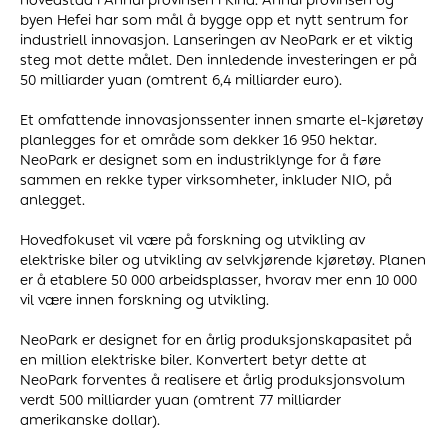
hovedstad i Anhui provinsen i Kina. Anhui provinsen og
byen Hefei har som mål å bygge opp et nytt sentrum for
industriell innovasjon. Lanseringen av NeoPark er et viktig
steg mot dette målet. Den innledende investeringen er på
50 milliarder yuan (omtrent 6,4 milliarder euro).
Et omfattende innovasjonssenter innen smarte el-kjøretøy
planlegges for et område som dekker 16 950 hektar.
NeoPark er designet som en industriklynge for å føre
sammen en rekke typer virksomheter, inkluder NIO, på
anlegget.
Hovedfokuset vil være på forskning og utvikling av
elektriske biler og utvikling av selvkjørende kjøretøy. Planen
er å etablere 50 000 arbeidsplasser, hvorav mer enn 10 000
vil være innen forskning og utvikling.
NeoPark er designet for en årlig produksjonskapasitet på
en million elektriske biler. Konvertert betyr dette at
NeoPark forventes å realisere et årlig produksjonsvolum
verdt 500 milliarder yuan (omtrent 77 milliarder
amerikanske dollar).