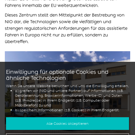
Fahrens innerhalb der EU weiterzuentwickeln.
Dieses Zentrum stellt den Mittelpunkt der Bestrebung von
NIO dar, die Technologien sowie die vielfältigen und
strengen regulatorischen Anforderungen für das assistierte
Fahren in Europa nicht nur zu erfüllen, sondern zu
übertreffen.
Einwilligung für optionale Cookies und
ähnliche Technologien
Wenn Sie unsere Website besuchen und uns die Einwilligung erteilen,
a) greifen wir (NIO und unsere Partner) auf Informationen (z.B.
Gerätekennung, Browserinformationen, Werbe-ID) und Daten
(z.B. IP-Adresse) in Ihrem Endgerät (z.B. Computer oder
Mobiltelefon) zu und
b) speichern Informationen (z.B. Cookies) in Ihrem Endgerät.
Dies tun wir, um unsere Website zu optimieren sowie, um sie für Sie
zu personalisieren und um Ihnen Werbung in den sozialen Medien
Alle Cookies akzeptieren
anzuzeigen oder um Ihnen zusätzliche Dienste und Funktionen
anzubieten.