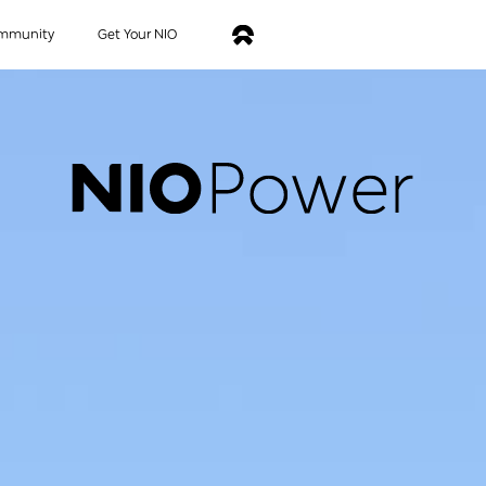
mmunity
Get Your NIO