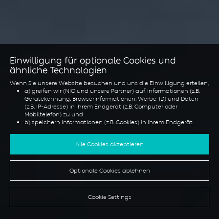
Einwilligung für optionale Cookies und
ähnliche Technologien
Wenn Sie unsere Website besuchen und uns die Einwilligung erteilen,
a) greifen wir (NIO und unsere Partner) auf Informationen (z.B.
Gerätekennung, Browserinformationen, Werbe-ID) und Daten
(z.B. IP-Adresse) in Ihrem Endgerät (z.B. Computer oder
Mobiltelefon) zu und
b) speichern Informationen (z.B. Cookies) in Ihrem Endgerät.
Dies tun wir, um unsere Website zu optimieren sowie, um sie für Sie
zu personalisieren und um Ihnen Werbung in den sozialen Medien
Alle Cookies akzeptieren
anzuzeigen oder um Ihnen zusätzliche Dienste und Funktionen
anzubieten.
Optionale Cookies ablehnen
Sie können Ihre Einwilligung jederzeit unter der Rubrik "Cookie
Einstellungen" widerrufen oder dort eine individuelle Auswahl treffen.
Bitte seien Sie sich bewusst, dass Ihr Widerruf nur Wirkung für die
Zukunft entfaltet.
Cookie Settings
Falls Sie mehr über Cookies und ähnliche Technologien erfahren
möchten, lesen Sie bitte unsere
Cookie Richtlinie