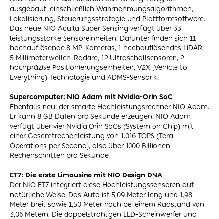
ausgebaut, einschließlich Wahrnehmungsalgorithmen,
Lokalisierung, Steuerungsstrategie und Plattformsoftware.
Das neue NIO Aquila Super Sensing verfügt über 33
leistungsstarke Sensoreinheiten. Darunter finden sich 11
hochauflösende 8 MP-Kameras, 1 hochauflösendes LiDAR,
5 Millimeterwellen-Radare, 12 Ultraschallsensoren, 2
hochpräzise Positionierungseinheiten, V2X (Vehicle to
Everything) Technologie und ADMS-Sensorik.
Supercomputer: NIO Adam mit Nvidia-Orin SoC
Ebenfalls neu: der smarte Hochleistungsrechner NIO Adam.
Er kann 8 GB Daten pro Sekunde erzeugen. NIO Adam
verfügt über vier Nvidia Orin SoCs (System on Chip) mit
einer Gesamtrechenleistung von 1.016 TOPS (Tera
Operations per Second), also über 1000 Billionen
Rechenschritten pro Sekunde.
ET7: Die erste Limousine mit NIO Design DNA
Der NIO ET7 integriert diese Hochleistungssensoren auf
natürliche Weise. Das Auto ist 5,09 Meter lang und 1,98
Meter breit sowie 1,50 Meter hoch bei einem Radstand von
3,06 Metern. Die doppelstrahligen LED-Scheinwerfer und