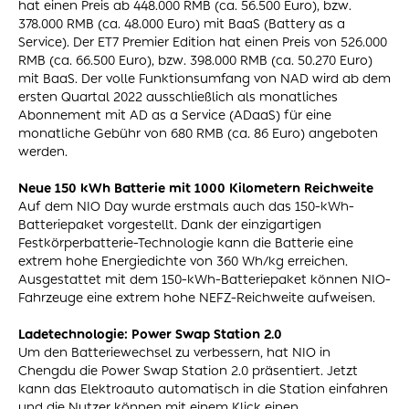
hat einen Preis ab 448.000 RMB (ca. 56.500 Euro), bzw.
378.000 RMB (ca. 48.000 Euro) mit BaaS (Battery as a
Service). Der ET7 Premier Edition hat einen Preis von 526.000
RMB (ca. 66.500 Euro), bzw. 398.000 RMB (ca. 50.270 Euro)
mit BaaS. Der volle Funktionsumfang von NAD wird ab dem
ersten Quartal 2022 ausschließlich als monatliches
Abonnement mit AD as a Service (ADaaS) für eine
monatliche Gebühr von 680 RMB (ca. 86 Euro) angeboten
werden.
Neue 150 kWh Batterie mit 1000 Kilometern Reichweite
Auf dem NIO Day wurde erstmals auch das 150-kWh-
Batteriepaket vorgestellt. Dank der einzigartigen
Festkörperbatterie-Technologie kann die Batterie eine
extrem hohe Energiedichte von 360 Wh/kg erreichen.
Ausgestattet mit dem 150-kWh-Batteriepaket können NIO-
Fahrzeuge eine extrem hohe NEFZ-Reichweite aufweisen.
Ladetechnologie: Power Swap Station 2.0
Um den Batteriewechsel zu verbessern, hat NIO in
Chengdu die Power Swap Station 2.0 präsentiert. Jetzt
kann das Elektroauto automatisch in die Station einfahren
und die Nutzer können mit einem Klick einen