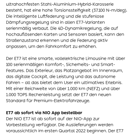
ultrahochfesten Stahl-Aluminium-Hybrid-Karosserie
besteht, hat eine hohe Torsionssteifigkeit (37.100 N-m/deg).
Die intelligente Luftfederung und die stufenlose
Dämpfungsregelung sind in allen ET7-Varianten
serienmäßig verbaut. Die 4D-Dynamikregelung, die auf
hochauflösenden Karten und Sensoren basiert, kann den
Straßenzustand erkennen und die Federung aktiv
anpassen, um den Fahrkomfort zu erhöhen.
Der ET7 ist eine smarte, vollelektrische Limousine mit über
100 serienmäßigen Komfort-, Sicherheits- und Smart-
Features. Das Exterieur, das Platzangebot im Innenraum,
das digitale Cockpit, die Leistung und das autonome
Fahren – all das bietet dem User ein ultimatives Erlebnis.
Mit einer Reichweite von über 1.000 km (NEFZ) und über
1.000 TOPS Rechenleistung setzt der ET7 den neuen
Standard für Premium-Elektrofahrzeuge.
ET7 ab sofort via NIO App bestellbar
Der NIO ET7 ist ab sofort auf der NIO-App zur
Vorbestellung verfügbar. Die Auslieferungen werden
voraussichtlich im ersten Quartal 2022 beginnen. Der ET7