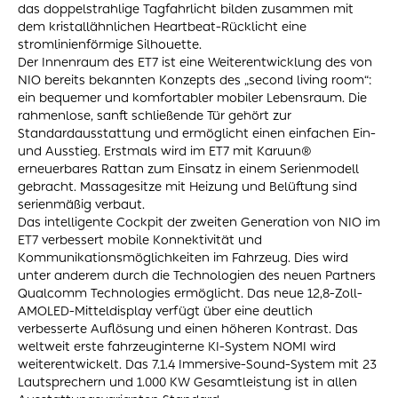
das doppelstrahlige Tagfahrlicht bilden zusammen mit
dem kristallähnlichen Heartbeat-Rücklicht eine
stromlinienförmige Silhouette.
Der Innenraum des ET7 ist eine Weiterentwicklung des von
NIO bereits bekannten Konzepts des „second living room“:
ein bequemer und komfortabler mobiler Lebensraum. Die
rahmenlose, sanft schließende Tür gehört zur
Standardausstattung und ermöglicht einen einfachen Ein-
und Ausstieg. Erstmals wird im ET7 mit Karuun®
erneuerbares Rattan zum Einsatz in einem Serienmodell
gebracht. Massagesitze mit Heizung und Belüftung sind
serienmäßig verbaut.
Das intelligente Cockpit der zweiten Generation von NIO im
ET7 verbessert mobile Konnektivität und
Kommunikationsmöglichkeiten im Fahrzeug. Dies wird
unter anderem durch die Technologien des neuen Partners
Qualcomm Technologies ermöglicht. Das neue 12,8-Zoll-
AMOLED-Mitteldisplay verfügt über eine deutlich
verbesserte Auflösung und einen höheren Kontrast. Das
weltweit erste fahrzeuginterne KI-System NOMI wird
weiterentwickelt. Das 7.1.4 Immersive-Sound-System mit 23
Lautsprechern und 1.000 KW Gesamtleistung ist in allen