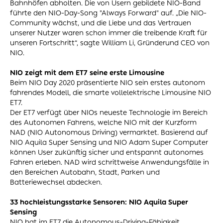
Bahnhöfen abholten. Die von Usern gebildete NIO-Band
führte den NIO-Day-Song "Always Forward" auf. „Die NIO-
Community wächst, und die Liebe und das Vertrauen
unserer Nutzer waren schon immer die treibende Kraft für
unseren Fortschritt“, sagte William Li, Gründerund CEO von
NIO.
NIO zeigt mit dem ET7 seine erste Limousine
Beim NIO Day 2020 präsentierte NIO sein erstes autonom
fahrendes Modell, die smarte vollelektrische Limousine NIO
ET7.
Der ET7 verfügt über NIOs neueste Technologie im Bereich
des Autonomen Fahrens, welche NIO mit der Kurzform
NAD (NIO Autonomous Driving) vermarktet. Basierend auf
NIO Aquila Super Sensing und NIO Adam Super Computer
können User zukünftig sicher und entspannt autonomes
Fahren erleben. NAD wird schrittweise Anwendungsfälle in
den Bereichen Autobahn, Stadt, Parken und
Batteriewechsel abdecken.
33 hochleistungsstarke Sensoren: NIO Aquila Super
Sensing
NIO hat im ET7 die Autonomous-Driving-Fähigkeit