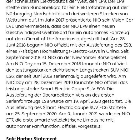
der schnellsten Elektroautos der Welt, den EP9. Der EP9
stellte den Rundenrekord für ein Elektrofahrzeug auf der
Nürburgring Nordschleife und drei weiteren Strecken von
Weltruhm auf. Im Jahr 2017 präsentierte NIO sein Vision Car
EVE und vermeldete, dass der NIO EP9 einen neuen
Geschwindigkeitsweltrekord für ein autonomes Fahrzeug
auf dem Circuit of the Americas aufgestellt hat. Am 28.
Juni 2018 begann NIO offiziell mit der Auslieferung des ES8,
eines 7-sitzigen Hochleistungs-Elektro-SUVs in China. Seit
September 2018 ist NIO an der New Yorker Börse gelistet.
Am NIO Day am 15. Dezember 2018 launchte NIO offiziell
den leistungsstarken elektrischen Langstrecken-SUV NIO
ES6, der seit Juni 2019 serienmäßig ausgeliefert wird. Am
NIO Day am 28. Dezember 2019 launchte NIO offiziell das
leistungsstarke Smart Electric Coupe SUV EC6. Die
Auslieferung der überarbeiteten Version des ersten
Serienfahrzeugs ES8 wurde am 19. April 2020 gestartet. Die
Auslieferung des Smart Electric Coupe SUV EC6 startete
am 25. September 2020. Am 9. Januar 2021 wurde der NIO
ET7, die erste smarte vollelektrische Limousine mit
autonomer Fahrfunktion, offiziell vorgestellt.
Safe Harbor Statement