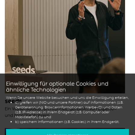
Einwilligung für optionale Cookies und
ähnliche Technologien
Wenn Sie unsere Website besuchen und uns die Einwilligung erteilen,
seeds
a) greifen wir (NIO und unsere Partner) auf Informationen (z.B.
Gerätekennung, Browserinformationen, Werbe-ID) und Daten
Ein Wissensaustausch-Format, gehalten von Experten
(z.B. IP-Adresse) in Ihrem Endgerät (z.B. Computer oder
und Branchenführern.
Mobiltelefon) zu und
b) speichern Informationen (z.B. Cookies) in Ihrem Endgerät.
Dies tun wir, um unsere Website zu optimieren sowie, um sie für Sie