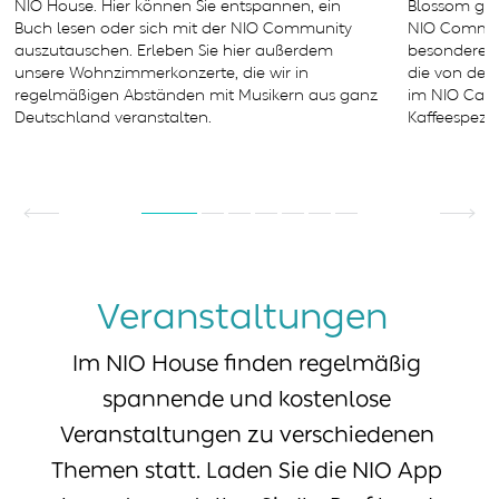
NIO House. Hier können Sie entspannen, ein
Blossom gen
Buch lesen oder sich mit der NIO Community
NIO Communi
auszutauschen. Erleben Sie hier außerdem
besondere Z
unsere Wohnzimmerkonzerte, die wir in
die von der S
regelmäßigen Abständen mit Musikern aus ganz
im NIO Café
Deutschland veranstalten.
Kaffeespezia
Veranstaltungen
Im NIO House finden regelmäßig
spannende und kostenlose
Veranstaltungen zu verschiedenen
Themen statt. Laden Sie die NIO App