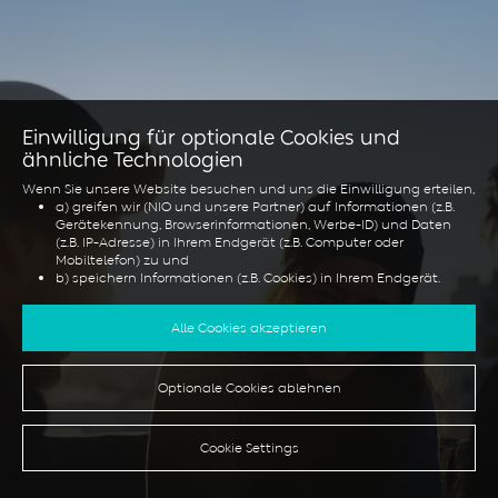
Einwilligung für optionale Cookies und
ähnliche Technologien
Wenn Sie unsere Website besuchen und uns die Einwilligung erteilen,
a) greifen wir (NIO und unsere Partner) auf Informationen (z.B.
Gerätekennung, Browserinformationen, Werbe-ID) und Daten
(z.B. IP-Adresse) in Ihrem Endgerät (z.B. Computer oder
Mobiltelefon) zu und
b) speichern Informationen (z.B. Cookies) in Ihrem Endgerät.
Dies tun wir, um unsere Website zu optimieren sowie, um sie für Sie
zu personalisieren und um Ihnen Werbung in den sozialen Medien
Alle Cookies akzeptieren
anzuzeigen oder um Ihnen zusätzliche Dienste und Funktionen
anzubieten.
Optionale Cookies ablehnen
Sie können Ihre Einwilligung jederzeit unter der Rubrik "Cookie
Einstellungen" widerrufen oder dort eine individuelle Auswahl treffen.
Bitte seien Sie sich bewusst, dass Ihr Widerruf nur Wirkung für die
Zukunft entfaltet.
Cookie Settings
Falls Sie mehr über Cookies und ähnliche Technologien erfahren
möchten, lesen Sie bitte unsere
Cookie Richtlinie