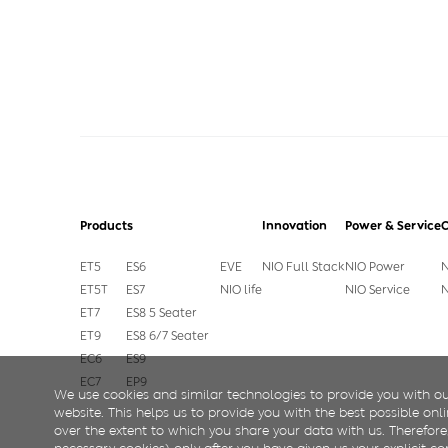
Products
Innovation
Power & Service
ET5
ES6
EVE
NIO Full Stack
NIO Power
N
ET5T
ES7
NIO life
NIO Service
N
ET7
ES8 5 Seater
ET9
ES8 6/7 Seater
EC6
ES9
EC7
EP9
We use cookies and similar technologies to provide you with ou
website. This helps us to provide you with the best possible on
over the extent to which you share your data with us. Therefore