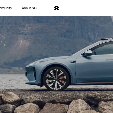
mmunity
About NIO