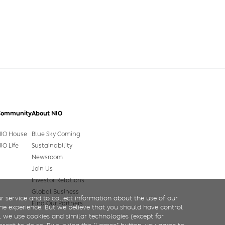
Community
About NIO
IO House
Blue Sky Coming
IO Life
Sustainability
Newsroom
Join Us
Investor Relations
Global Business
r service and to collect information about the use of our
Find Our Partners
line experience. But we believe that you should have control
, we use cookies and similar technologies (except for